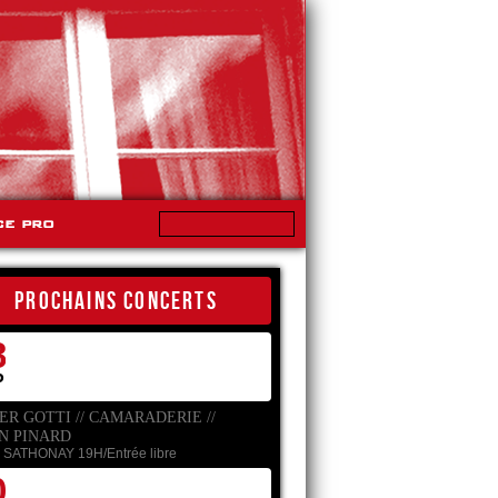
ce pro
PROCHAINS CONCERTS
8
P
ER GOTTI // CAMARADERIE //
N PINARD
 SATHONAY
19H/Entrée libre
0