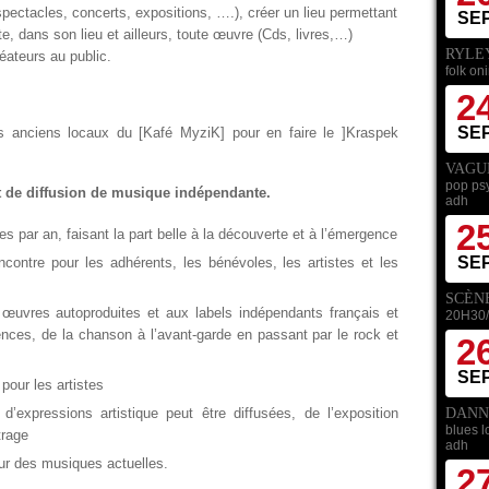
spectacles, concerts, expositions, ….), créer un lieu permettant
SE
nte, dans son lieu et ailleurs, toute œuvre (Cds, livres,…)
RYLE
éateurs au public.
folk on
2
SE
les anciens locaux du [Kafé MyziK] pour en faire le ]Kraspek
VAGUE
pop psy
t de diffusion de musique indépendante.
adh
2
 par an, faisant la part belle à la découverte et à l’émergence
SE
contre pour les adhérents, les bénévoles, les artistes et les
SCÈN
uvres autoproduites et aux labels indépendants français et
20H30/
nces, de la chanson à l’avant-garde en passant par le rock et
2
SE
 pour les artistes
DANN
’expressions artistique peut être diffusées, de l’exposition
blues l
trage
adh
ur des musiques actuelles.
2