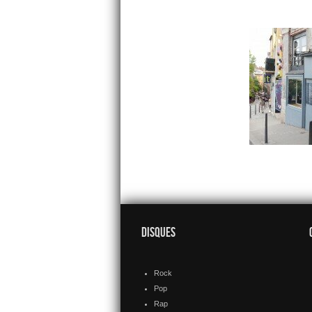
DISQUES
Rock
Pop
Rap