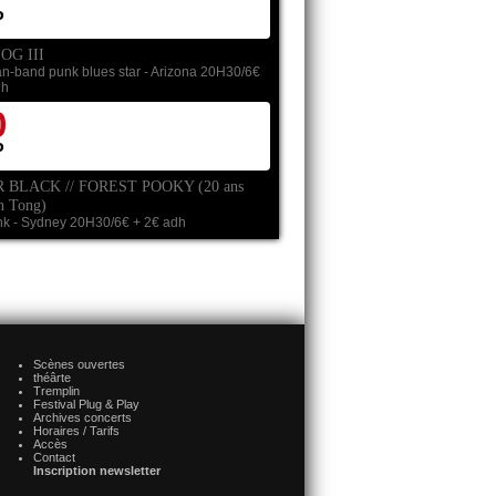
P
OG III
n-band punk blues star - Arizona
20H30/6€
dh
0
P
 BLACK // FOREST POOKY (20 ans
n Tong)
nk - Sydney
20H30/6€ + 2€ adh
Scènes ouvertes
théârte
Tremplin
Festival Plug & Play
Archives concerts
Horaires / Tarifs
Accès
Contact
Inscription newsletter