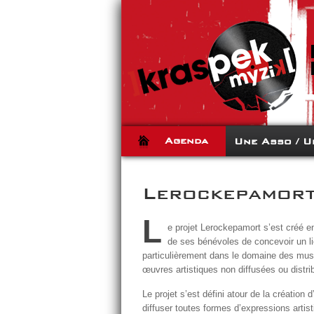
Agenda
Une Asso / U
Lerockepamort
L
e projet Lerockepamort s’est créé 
de ses bénévoles de concevoir un li
particulièrement dans le domaine des musiq
œuvres artistiques non diffusées ou distri
Le projet s’est défini atour de la création
diffuser toutes formes d’expressions artis