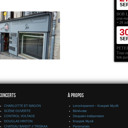
SE
BOB L
one-ma
+ 2€ a
3
SE
PETER
Tous e
folk pu
CONCERTS
À PROPOS
CHARLOTTE ET MAGON
Lerockepamort – Kraspek MyziK
SCÈNE OUVERTE
Bénévolat
CONTROL VOLTAGE
Disquaire indépendant
DOUGLAS HINTON
Kraspek Myzik
CHATEAU BANDIT // TRISKAA
Partenariats