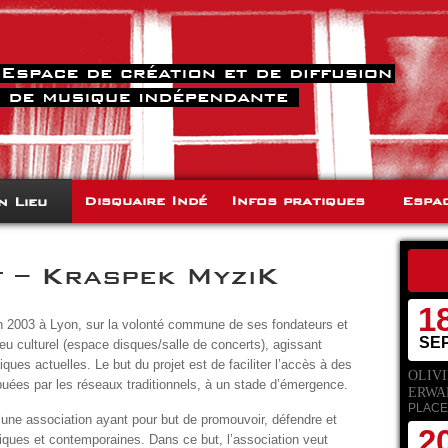
Disquaire Indé
Infos pratiques
Espa
n Lieu
 – Kraspek MyziK
1
en 2003 à Lyon, sur la volonté commune de ses fondateurs et
SE
eu culturel (espace disques/salle de concerts), agissant
ues actuelles. Le but du projet est de faciliter l’accès à des
OLIVI
buées par les réseaux traditionnels, à un stade d’émergence.
ERWA
PLACE
 d’une association ayant pour but de promouvoir, défendre et
2
tiques et contemporaines. Dans ce but, l’association veut