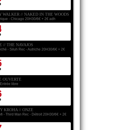
P
Y WALKER // NAKED IN THE WOODS
irique - Chicago
20H30/6€ + 2€ adh
4
P
 // THE NAVAJOS
ché - Siluh Rec - Autriche
20H30/6€ + 2€
5
P
E OUVERTE
Entrée libre
6
P
Y KROHA // ONZE
ofi - Third Man Rec - Détroit
20H30/6€ + 2€
7